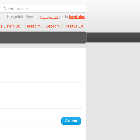
Hoşgeldin ziyaretçi
giriş yapın
ya da
kayıt olun
.
iş Listem (0)
Hesabım
Sepetim
Kasaya Git