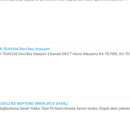
X-TDA0156 Dect Baz İstasyon
-TDA0156 Dect Baz İstasyon 4 Kanallı DECT Hücre İstasyonu KX-TD7685, KX-TD7
SUZ BS NEPTUNE SİREN (RCV DAHİL)
 Bağlantısına Gerek Yoktur. Özel Pil Alarm Anında Xenon lamba Düşük akım çekme&