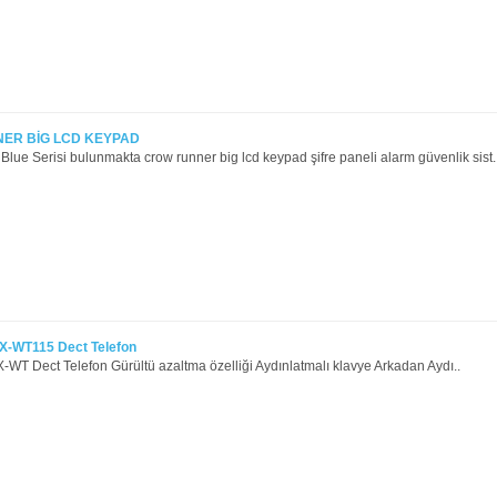
ER BİG LCD KEYPAD
lue Serisi bulunmakta crow runner big lcd keypad şifre paneli alarm güvenlik sist.
X-WT115 Dect Telefon
WT Dect Telefon Gürültü azaltma özelliği Aydınlatmalı klavye Arkadan Aydı..