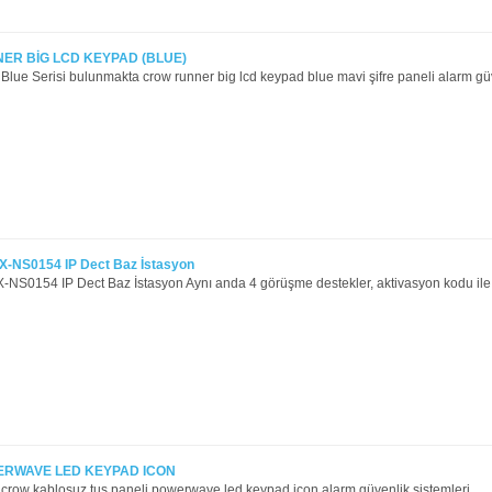
ER BİG LCD KEYPAD (BLUE)
lue Serisi bulunmakta crow runner big lcd keypad blue mavi şifre paneli alarm güv
X-NS0154 IP Dect Baz İstasyon
NS0154 IP Dect Baz İstasyon Aynı anda 4 görüşme destekler, aktivasyon kodu ile 8
RWAVE LED KEYPAD ICON
crow kablosuz tuş paneli powerwave led keypad icon alarm güvenlik sistemleri ..