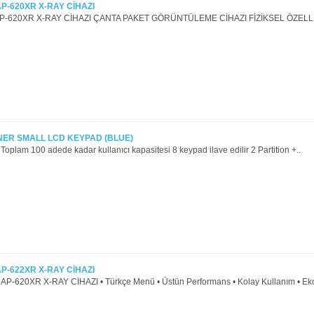
AP-620XR X-RAY CİHAZI
P-620XR X-RAY CİHAZI ÇANTA PAKET GÖRÜNTÜLEME CİHAZI FİZİKSEL ÖZELLİKL
ER SMALL LCD KEYPAD (BLUE)
oplam 100 adede kadar kullanıcı kapasitesi 8 keypad ilave edilir 2 Partition +..
AP-622XR X-RAY CİHAZI
-620XR X-RAY CİHAZI • Türkçe Menü • Üstün Performans • Kolay Kullanım • Ek