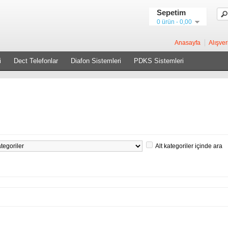
Sepetim
0 ürün - 0,00
Anasayfa
Alışver
i
Dect Telefonlar
Diafon Sistemleri
PDKS Sistemleri
Alt kategoriler içinde ara