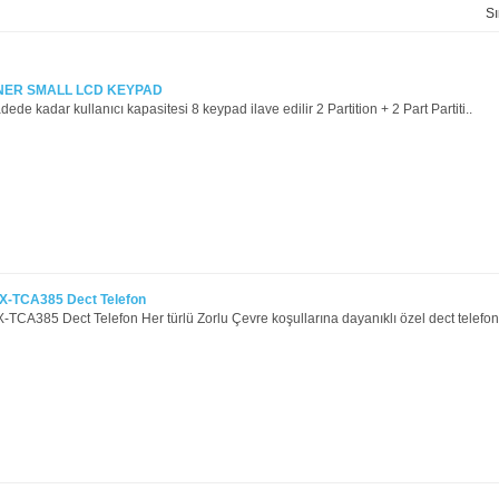
Sı
ER SMALL LCD KEYPAD
de kadar kullanıcı kapasitesi 8 keypad ilave edilir 2 Partition + 2 Part Partiti..
X-TCA385 Dect Telefon
TCA385 Dect Telefon Her türlü Zorlu Çevre koşullarına dayanıklı özel dect telefon.