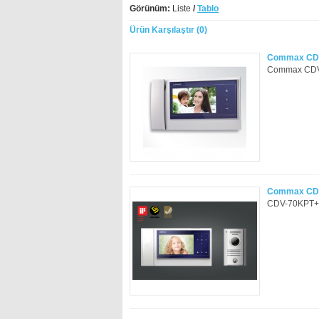
Görünüm:
Liste
/
Tablo
Ürün Karşılaştır (0)
Commax CDV-
Commax CDV-7
Commax CDV
CDV-70KPT+D