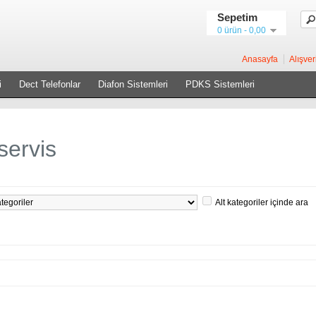
Sepetim
0 ürün - 0,00
Anasayfa
Alışver
i
Dect Telefonlar
Diafon Sistemleri
PDKS Sistemleri
ervis
Alt kategoriler içinde ara