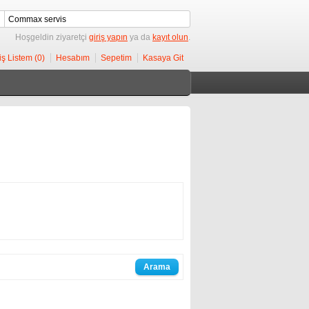
Hoşgeldin ziyaretçi
giriş yapın
ya da
kayıt olun
.
iş Listem (0)
Hesabım
Sepetim
Kasaya Git