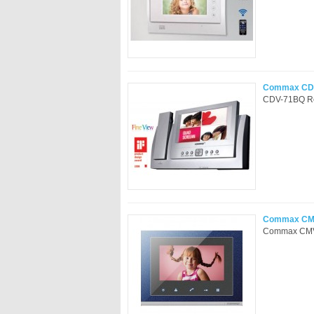
Commax CDV
CDV-71BQ Ren
Commax CMV-
Commax CMV-7