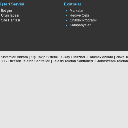
şteri Servisi
Ekstralar
İletişim
Markalar
Ürün İadesi
Hediye Çeki
Site Haritası
Ortaklık Programı
Kampanyalar
Sistemleri Ankara | Kişi Takip Sistemi | X-Ray Cihazları | Commax Ankara | Plaka Ta
 | LG Ericsson Telefon Santralleri | Telesis Telefon Santralleri | Grandstream Telefo