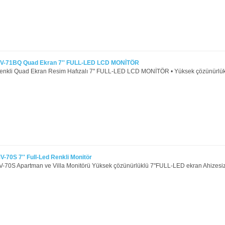
-71BQ Quad Ekran 7'' FULL-LED LCD MONİTÖR
kli Quad Ekran Resim Hafızalı 7'' FULL-LED LCD MONİTÖR • Yüksek çözünürlükl
70S 7'' Full-Led Renkli Monitör
0S Apartman ve Villa Monitörü Yüksek çözünürlüklü 7"FULL-LED ekran Ahizesiz