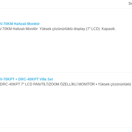
Sı
70KM Hafızalı Monitör
0KM Hafızalı Monitör Yüksek çözünürlüklü display (7" LCD) Kapasiti..
-70KPT + DRC-40KPT Villa Set
RC-40KPT 7'' LCD PAN/TİLT/ZOOM ÖZELLİKLİ MONİTÖR • Yüksek çözünürlüklü dis