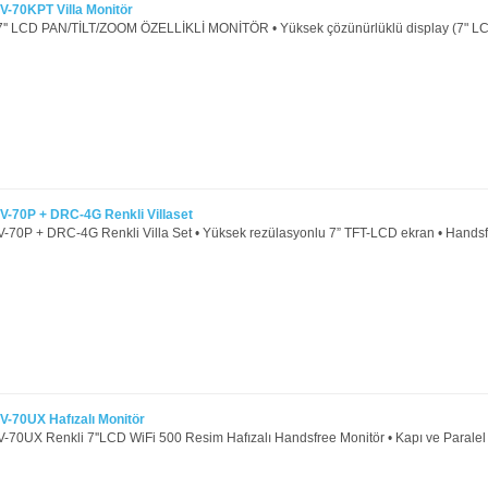
70KPT Villa Monitör
' LCD PAN/TİLT/ZOOM ÖZELLİKLİ MONİTÖR • Yüksek çözünürlüklü display (7" LCD
70P + DRC-4G Renkli Villaset
0P + DRC-4G Renkli Villa Set • Yüksek rezülasyonlu 7” TFT-LCD ekran • Handsf
70UX Hafızalı Monitör
0UX Renkli 7''LCD WiFi 500 Resim Hafızalı Handsfree Monitör • Kapı ve Paralel t