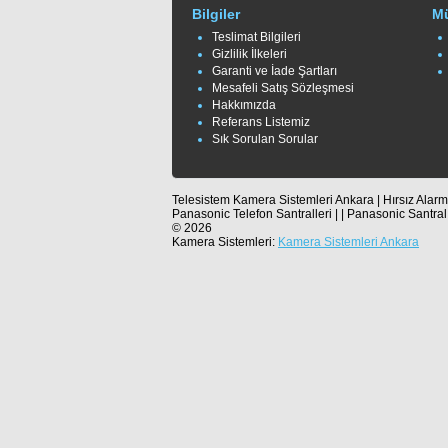
Bilgiler
Mü
Teslimat Bilgileri
Gizlilik İlkeleri
Garanti ve İade Şartları
Mesafeli Satış Sözleşmesi
Hakkımızda
Referans Listemiz
Sık Sorulan Sorular
Telesistem Kamera Sistemleri Ankara | Hırsız Alarm 
Panasonic Telefon Santralleri | | Panasonic Santral
© 2026
Kamera Sistemleri:
Kamera Sistemleri Ankara