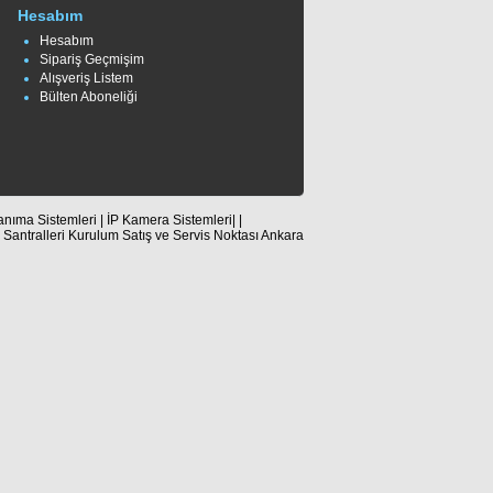
Hesabım
Hesabım
Sipariş Geçmişim
Alışveriş Listem
Bülten Aboneliği
nıma Sistemleri | İP Kamera Sistemleri| |
n Santralleri Kurulum Satış ve Servis Noktası Ankara