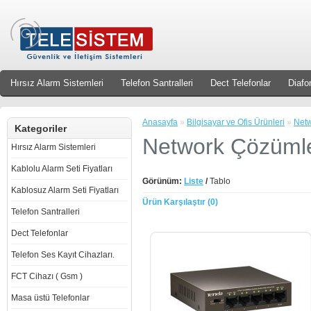
Hırsız Alarm Sistemleri
Telefon Santralleri
Dect Telefonlar
Diafo
Anasayfa
»
Bilgisayar ve Ofis Ürünleri
»
Netw
Kategoriler
Network Çözümle
Hırsız Alarm Sistemleri
Kablolu Alarm Seti Fiyatları
Görünüm:
Liste
/
Tablo
Kablosuz Alarm Seti Fiyatları
Ürün Karşılaştır (0)
Telefon Santralleri
Dect Telefonlar
Telefon Ses Kayıt Cihazları.
FCT Cihazı ( Gsm )
Masa üstü Telefonlar