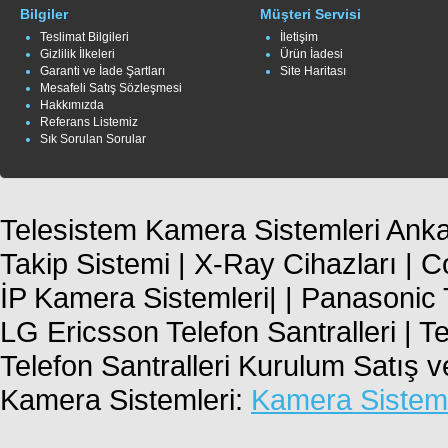
Bilgiler
Müşteri Servisi
Teslimat Bilgileri
İletişim
Gizlilik İlkeleri
Ürün İadesi
Garanti ve İade Şartları
Site Haritası
Mesafeli Satış Sözleşmesi
Hakkımızda
Referans Listemiz
Sık Sorulan Sorular
Telesistem Kamera Sistemleri Ankar
Takip Sistemi | X-Ray Cihazları | 
İP Kamera Sistemleri| | Panasonic T
LG Ericsson Telefon Santralleri | T
Telefon Santralleri Kurulum Satış 
Kamera Sistemleri:
Kamera Sisteml