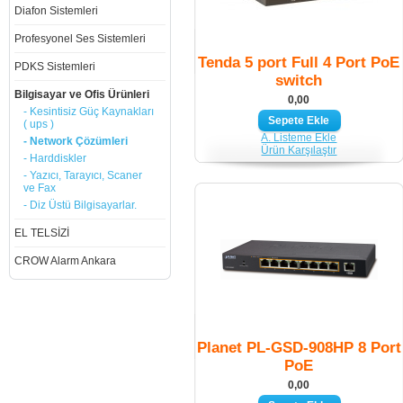
Diafon Sistemleri
Profesyonel Ses Sistemleri
Tenda 5 port Full 4 Port PoE
PDKS Sistemleri
switch
Bilgisayar ve Ofis Ürünleri
0,00
- Kesintisiz Güç Kaynakları
( ups )
A. Listeme Ekle
- Network Çözümleri
Ürün Karşılaştır
- Harddiskler
- Yazıcı, Tarayıcı, Scaner
ve Fax
- Diz Üstü Bilgisayarlar.
EL TELSİZİ
CROW Alarm Ankara
Planet PL-GSD-908HP 8 Port
PoE
0,00