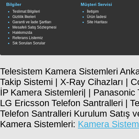
Bilgiler
Müşteri Servisi
Teslimat Bilgileri
İletişim
Gizlilik İlkeleri
Ürün İadesi
Garanti ve İade Şartları
Site Haritası
Mesafeli Satış Sözleşmesi
Hakkımızda
Referans Listemiz
Sık Sorulan Sorular
Telesistem Kamera Sistemleri Ankar
Takip Sistemi | X-Ray Cihazları | 
İP Kamera Sistemleri| | Panasonic T
LG Ericsson Telefon Santralleri | T
Telefon Santralleri Kurulum Satış 
Kamera Sistemleri:
Kamera Sisteml