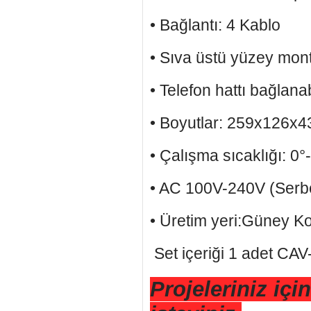
• Bağlantı: 4 Kablo
• Sıva üstü yüzey mont
• Telefon hattı bağlana
• Boyutlar: 259x126x
• Çalışma sıcaklığı: 0°
• AC 100V-240V (Serbe
• Üretim yeri:Güney K
Set içeriği 1 adet C
Projeleriniz içi