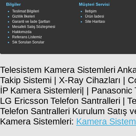
Bilgiler
Müşteri Servisi
Teslimat Bilgileri
İletişim
Gizlilik İlkeleri
Ürün İadesi
Garanti ve İade Şartları
Site Haritası
Mesafeli Satış Sözleşmesi
Hakkımızda
Referans Listemiz
Sık Sorulan Sorular
Telesistem Kamera Sistemleri Ankar
Takip Sistemi | X-Ray Cihazları | 
İP Kamera Sistemleri| | Panasonic T
LG Ericsson Telefon Santralleri | T
Telefon Santralleri Kurulum Satış 
Kamera Sistemleri:
Kamera Sisteml