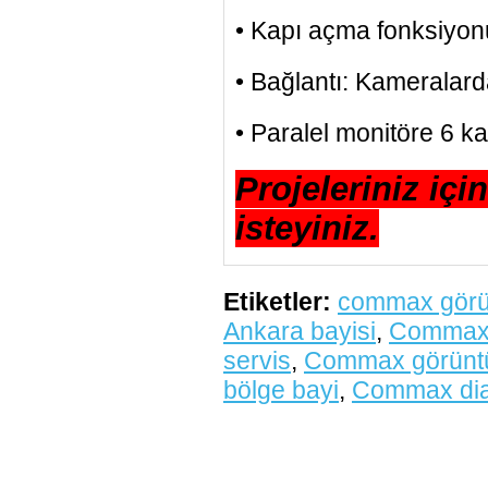
• Kapı açma fonksiyon
• Bağlantı: Kameralar
• Paralel monitöre 6 kab
Projeleriniz içi
isteyiniz.
Etiketler:
commax görünt
Ankara bayisi
,
Commax 
servis
,
Commax görüntü
bölge bayi
,
Commax dia