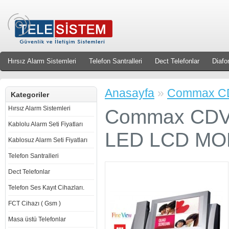
Hırsız Alarm Sistemleri
Telefon Santralleri
Dect Telefonlar
Diafo
Anasayfa
»
Commax CD
Kategoriler
Hırsız Alarm Sistemleri
Commax CDV-
Kablolu Alarm Seti Fiyatları
LED LCD MO
Kablosuz Alarm Seti Fiyatları
Telefon Santralleri
Dect Telefonlar
Telefon Ses Kayıt Cihazları.
FCT Cihazı ( Gsm )
Masa üstü Telefonlar