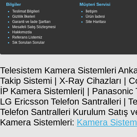
Bilgiler
Müşteri Servisi
Teslimat Bilgileri
İletişim
Gizlilik İlkeleri
Ürün İadesi
Garanti ve İade Şartları
Site Haritası
Mesafeli Satış Sözleşmesi
Hakkımızda
Referans Listemiz
Sık Sorulan Sorular
Telesistem Kamera Sistemleri Ankar
Takip Sistemi | X-Ray Cihazları | 
İP Kamera Sistemleri| | Panasonic T
LG Ericsson Telefon Santralleri | T
Telefon Santralleri Kurulum Satış 
Kamera Sistemleri:
Kamera Sisteml