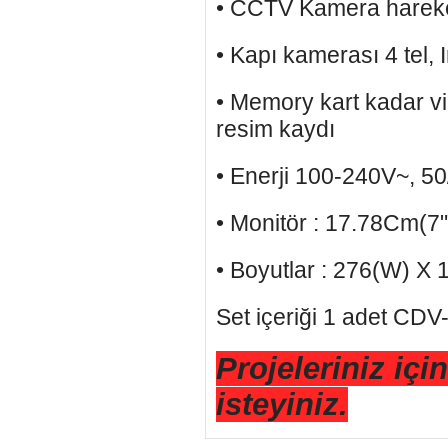
• CCTV Kamera hareket 
• Kapı kamerası 4 tel, 
• Memory kart kadar vi
resim kaydı
• Enerji 100-240V~, 5
• Monitör : 17.78Cm(
• Boyutlar : 276(W) X 
Set içeriği 1 adet C
Projeleriniz içi
isteyiniz.