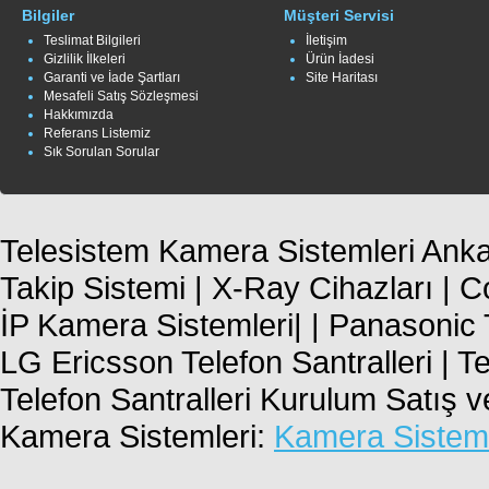
Bilgiler
Müşteri Servisi
Teslimat Bilgileri
İletişim
Gizlilik İlkeleri
Ürün İadesi
Garanti ve İade Şartları
Site Haritası
Mesafeli Satış Sözleşmesi
Hakkımızda
Referans Listemiz
Sık Sorulan Sorular
Telesistem Kamera Sistemleri Ankar
Takip Sistemi | X-Ray Cihazları | 
İP Kamera Sistemleri| | Panasonic T
LG Ericsson Telefon Santralleri | T
Telefon Santralleri Kurulum Satış 
Kamera Sistemleri:
Kamera Sisteml