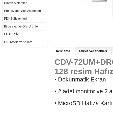
Diafon Sistemleri
Profesyonel Ses Sistemleri
PDKS Sistemleri
Bilgisayar ve Ofis Ürünleri
EL TELSİZİ
CROW Alarm Ankara
Açıklama
Taksit Seçenekleri
CDV-72UM+DRC
128 resim Hafı
• Dokunmatik Ekran
• 2 adet monitör ve 2 
• MicroSD Hafıza Kar