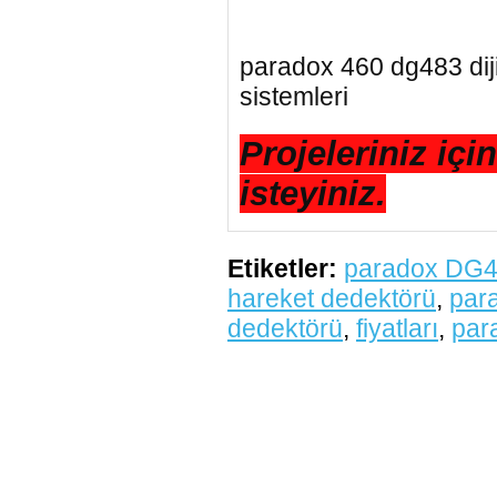
paradox 460 dg483 diji
sistemleri
Projeleriniz içi
isteyiniz.
Etiketler:
paradox DG48
hareket dedektörü
,
par
dedektörü
,
fiyatları
,
par