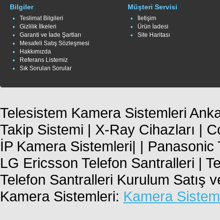
Bilgiler
Müşteri Servisi
Teslimat Bilgileri
İletişim
Gizlilik İlkeleri
Ürün İadesi
Garanti ve İade Şartları
Site Haritası
Mesafeli Satış Sözleşmesi
Hakkımızda
Referans Listemiz
Sık Sorulan Sorular
Telesistem Kamera Sistemleri Ankar
Takip Sistemi | X-Ray Cihazları | 
İP Kamera Sistemleri| | Panasonic T
LG Ericsson Telefon Santralleri | T
Telefon Santralleri Kurulum Satış 
Kamera Sistemleri:
Kamera Sisteml