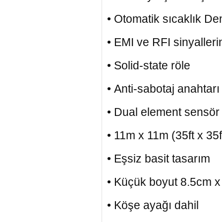
• Otomatik sıcaklık D
• EMI ve RFI sinyalle
• Solid-state röle
• Anti-sabotaj anahtarı
• Dual element sensör
• 11m x 11m (35ft x 35f
• Eşsiz basit tasarım
• Küçük boyut 8.5cm x
• Köşe ayağı dahil