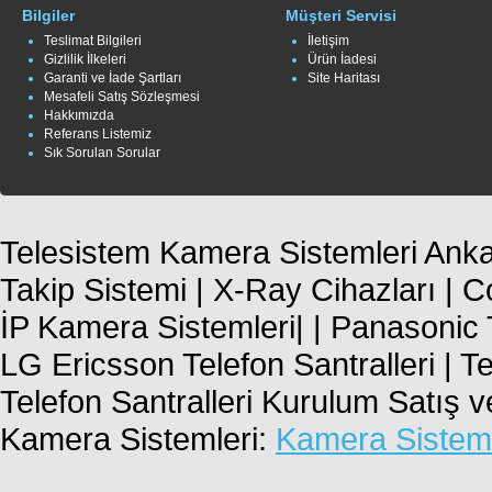
Bilgiler
Müşteri Servisi
Teslimat Bilgileri
İletişim
Gizlilik İlkeleri
Ürün İadesi
Garanti ve İade Şartları
Site Haritası
Mesafeli Satış Sözleşmesi
Hakkımızda
Referans Listemiz
Sık Sorulan Sorular
Telesistem Kamera Sistemleri Ankar
Takip Sistemi | X-Ray Cihazları | 
İP Kamera Sistemleri| | Panasonic T
LG Ericsson Telefon Santralleri | T
Telefon Santralleri Kurulum Satış 
Kamera Sistemleri:
Kamera Sisteml