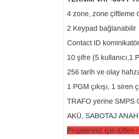
4 zone, zone çiftleme ö
2 Keypad bağlanabilir
Contact ID kominikatör
10 şifre (5 kullanıcı,1
256 tarih ve olay hafız
1 PGM çıkışı, 1 siren ç
TRAFO yerine SMPS Gü
AKÜ, SABOTAJ ANAHTA
Projeleriniz için lütfen