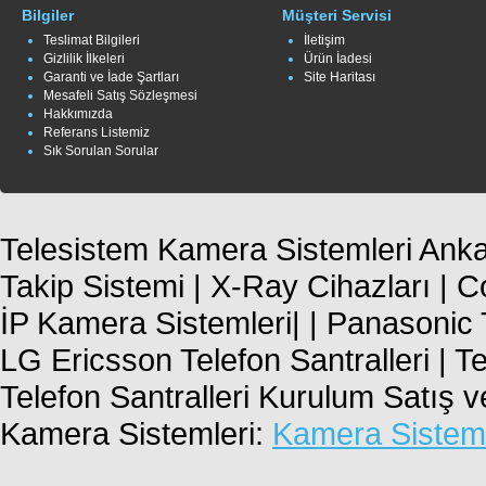
Bilgiler
Müşteri Servisi
Teslimat Bilgileri
İletişim
Gizlilik İlkeleri
Ürün İadesi
Garanti ve İade Şartları
Site Haritası
Mesafeli Satış Sözleşmesi
Hakkımızda
Referans Listemiz
Sık Sorulan Sorular
Telesistem Kamera Sistemleri Ankar
Takip Sistemi | X-Ray Cihazları | 
İP Kamera Sistemleri| | Panasonic T
LG Ericsson Telefon Santralleri | T
Telefon Santralleri Kurulum Satış 
Kamera Sistemleri:
Kamera Sisteml