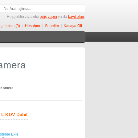
Hoşgeldin ziyaretçi
giriş yapın
ya da
kayıt olun
.
iş Listem (0)
Hesabım
Sepetim
Kasaya Git
amera
 Kamera
 TL KDV Dahil
isteme Ekle