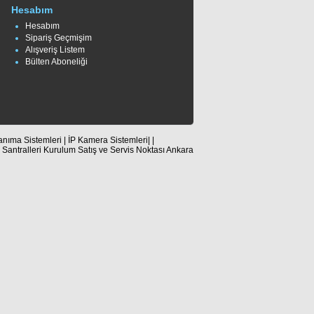
Hesabım
Hesabım
Sipariş Geçmişim
Alışveriş Listem
Bülten Aboneliği
nıma Sistemleri | İP Kamera Sistemleri| |
n Santralleri Kurulum Satış ve Servis Noktası Ankara