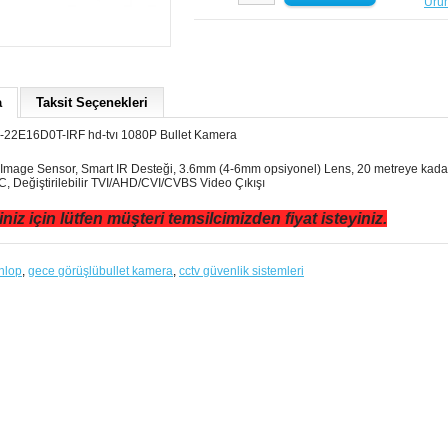
Ürün
a
Taksit Seçenekleri
-22E16D0T-IRF hd-tvı 1080P Bullet Kamera
mage Sensor, Smart IR Desteği, 3.6mm (4-6mm opsiyonel) Lens, 20 metreye kadar
, Değiştirilebilir TVI/AHD/CVI/CVBS Video Çıkışı
iniz için lütfen müşteri temsilcimizden fiyat isteyiniz.
nlop
,
gece görüşlübullet kamera
,
cctv güvenlik sistemleri