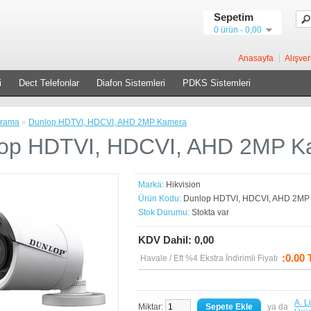
Sepetim
0 ürün - 0,00
Anasayfa
Alışver
i
Dect Telefonlar
Diafon Sistemleri
PDKS Sistemleri
rama
»
Dunlop HDTVI, HDCVI, AHD 2MP Kamera
op HDTVI, HDCVI, AHD 2MP K
Marka:
Hikvision
Ürün Kodu:
Dunlop HDTVI, HDCVI, AHD 2MP
Stok Durumu:
Stokta var
KDV Dahil: 0,00
:0.00
Havale / Eft %4 Ekstra İndirimli Fiyatı
A. L
Miktar:
ya da