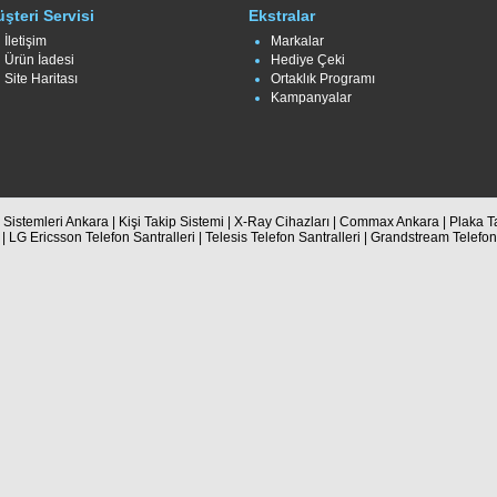
şteri Servisi
Ekstralar
İletişim
Markalar
Ürün İadesi
Hediye Çeki
Site Haritası
Ortaklık Programı
Kampanyalar
Sistemleri Ankara | Kişi Takip Sistemi | X-Ray Cihazları | Commax Ankara | Plaka Ta
 | LG Ericsson Telefon Santralleri | Telesis Telefon Santralleri | Grandstream Telefo