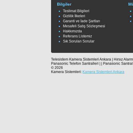
Bilgiler
Mü
Teslimat Bilgileri
Gizlilik İlkeleri
Garanti ve İade Şartları
Mesafeli Satış Sözleşmesi
Hakkımızda
Referans Listemiz
Sık Sorulan Sorular
Telesistem Kamera Sistemleri Ankara | Hırsız Alarm 
Panasonic Telefon Santralleri | | Panasonic Santral
© 2026
Kamera Sistemleri:
Kamera Sistemleri Ankara