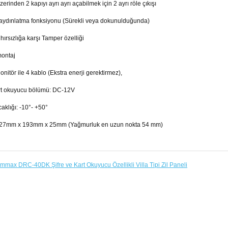
üzerinden 2 kapıyı ayrı ayrı açabilmek için 2 ayrı röle çıkışı
 aydınlatma fonksiyonu (Sürekli veya dokunulduğunda)
hırsızlığa karşı Tamper özelliği
montaj
onitör ile 4 kablo (Ekstra enerji gerektirmez),
art okuyucu bölümü: DC-12V
aklığı: -10°- +50°
 127mm x 193mm x 25mm (Yağmurluk en uzun nokta 54 mm)
mmax DRC-40DK Şifre ve Kart Okuyucu Özellikli Villa Tipi Zil Paneli