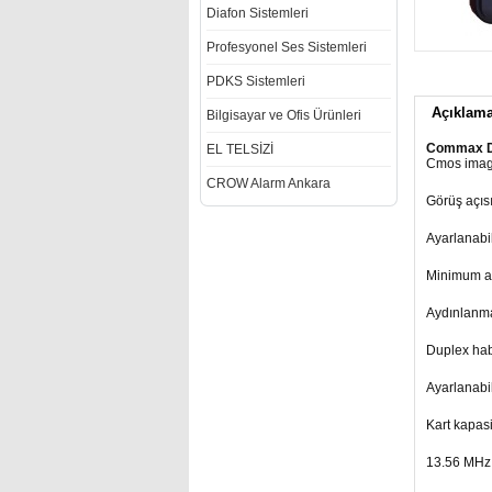
Diafon Sistemleri
Profesyonel Ses Sistemleri
PDKS Sistemleri
Açıklam
Bilgisayar ve Ofis Ürünleri
Commax DRC
EL TELSİZİ
Cmos imag
CROW Alarm Ankara
Görüş açıs
Ayarlanabil
Minimum ay
Aydınlanma
Duplex ha
Ayarlanabil
Kart kapasi
13.56 MHz 