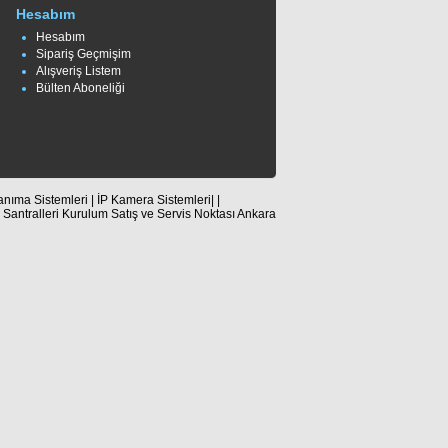
Hesabım
Hesabım
Sipariş Geçmişim
Alışveriş Listem
Bülten Aboneliği
nıma Sistemleri | İP Kamera Sistemleri| |
n Santralleri Kurulum Satış ve Servis Noktası Ankara