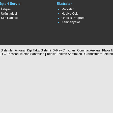
şteri Servisi
Ekstralar
İletişim
Markalar
Ürün İadesi
Hediye Çeki
Site Haritası
Ortaklık Programı
Kampanyalar
Sistemleri Ankara | Kişi Takip Sistemi | X-Ray Cihazları | Commax Ankara | Plaka Ta
 | LG Ericsson Telefon Santralleri | Telesis Telefon Santralleri | Grandstream Telefo