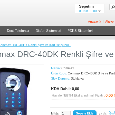
Sepetim
0 ürün - 0,00
Anasayfa
Alışver
i
Dect Telefonlar
Diafon Sistemleri
PDKS Sistemleri
ommax DRC-40DK Renkli Şifre ve Kart Okuyuculu
ax DRC-40DK Renkli Şifre ve 
Marka:
Commax
Ürün Kodu:
Commax DRC-40DK Şifre ve Kart
Stok Durumu:
Stokta var
KDV Dahil: 0,00
:0.00
Havale / Eft %4 Ekstra İndirimli Fiyatı
A. L
Miktar:
ya da