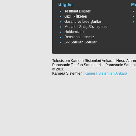
Bilgiler
Mü
Teslimat Bilgileri
Gizlilik İlkeleri
Garanti ve İade Şartları
Mesafeli Satış Sözleşmesi
Hakkımızda
Referans Listemiz
Sık Sorulan Sorular
Telesistem Kamera Sistemleri Ankara | Hırsız Alarm 
Panasonic Telefon Santralleri | | Panasonic Santral
© 2026
Kamera Sistemleri:
Kamera Sistemleri Ankara