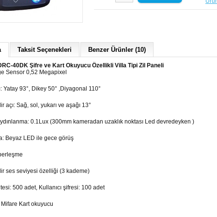
Ürün
a
Taksit Seçenekleri
Benzer Ürünler (10)
-40DK Şifre ve Kart Okuyucu Özellikli Villa Tipi Zil Paneli
e Sensor 0,52 Megapixel
ı: Yatay 93°, Dikey 50° ,Diyagonal 110°
ir açı: Sağ, sol, yukarı ve aşağı 13°
dınlanma: 0.1Lux (300mm kameradan uzaklık noktası Led devredeyken )
: Beyaz LED ile gece görüş
berleşme
ir ses seviyesi özelliği (3 kademe)
tesi: 500 adet, Kullanıcı şifresi: 100 adet
Mifare Kart okuyucu