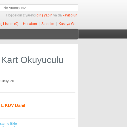
Hoşgeldin ziyaretçi
giriş yapın
ya da
kayıt olun
.
iş Listem (0)
Hesabım
Sepetim
Kasaya Git
Kart Okuyuculu
 Okuyucu
 TL KDV Dahil
isteme Ekle